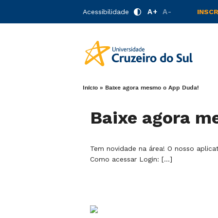
A+
A-
Acessibilidade
INSC
Início
»
Baixe agora mesmo o App Duda!
Baixe agora m
Tem novidade na área! O nosso aplicat
Como acessar Login: […]