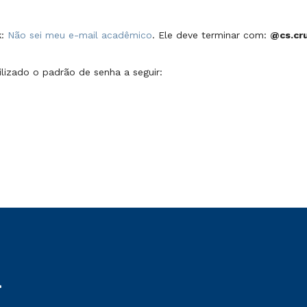
k:
Não sei meu e-mail acadêmico
. Ele deve terminar com:
@cs.cru
ilizado o padrão de senha a seguir: