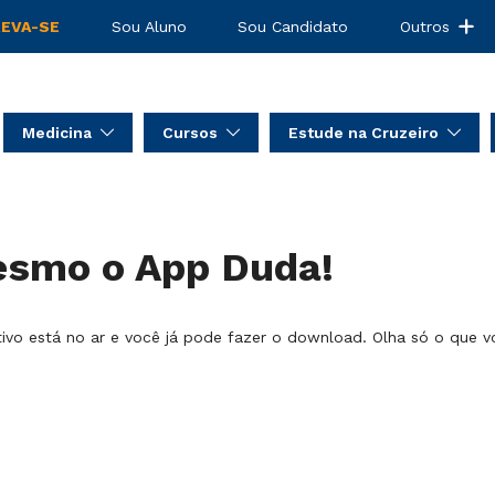
REVA-SE
Sou Aluno
Sou Candidato
Outros
Medicina
Cursos
Estude na Cruzeiro
esmo o App Duda!
ivo está no ar e você já pode fazer o download. Olha só o que v