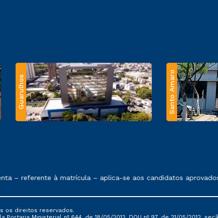
Santo Amaro
Guarulhos
 exposto no contrato de prestação de serviços.
 – referente à matrícula – aplica-se aos candidatos aprovados 
s os direitos reservados.
Portaria Ministerial nº 644, de 18/05/2012, DOU nº 97, de 21/05/2012, seção 