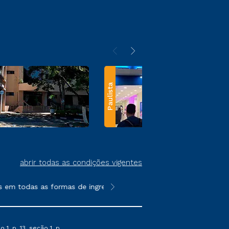
Paulista
abrir todas as condições vigentes
em todas as formas de ingresso, exceto na prova on-line ou agen
**Semipresencial e EAD são formato
1, p. 13, seção 1, p.