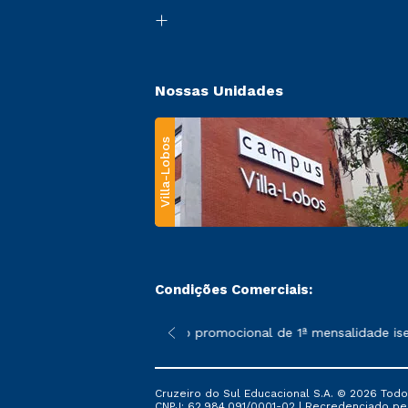
Nossas Unidades
Villa-Lobos
Condições Comerciais:
 poderão sofrer alterações nos períodos de rematrícula conforme
*A condição promocional de 1ª mensalidade isenta
Cruzeiro do Sul Educacional S.A. © 2026 Todo
CNPJ: 62.984.091/0001-02 | Recredenciado pela 