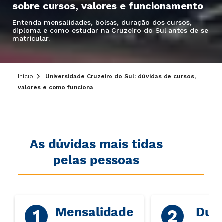
sobre cursos, valores e funcionamento
Entenda mensalidades, bolsas, duração dos cursos,
diploma e como estudar na Cruzeiro do Sul antes de se
matricular.
Início
Universidade Cruzeiro do Sul: dúvidas de cursos,
valores e como funciona
As dúvidas mais tidas
pelas pessoas
Mensalidade
Dur