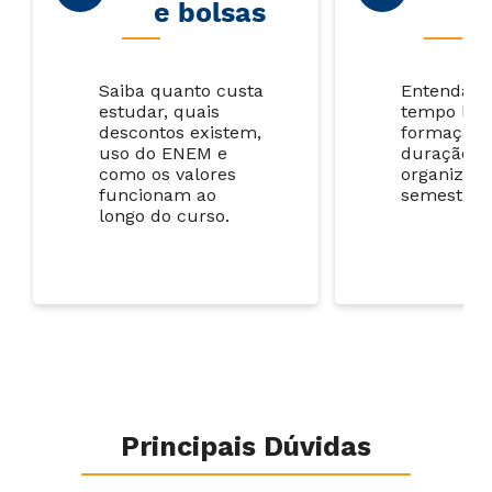
e bolsas
c
Saiba quanto custa
Entenda q
estudar, quais
tempo lev
descontos existem,
formação 
uso do ENEM e
duração é
como os valores
organizada
funcionam ao
semestres
longo do curso.
Principais Dúvidas