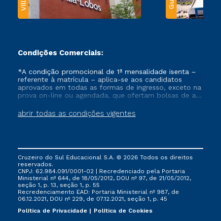
Condições Comerciais:
*A condição promocional de 1ª mensalidade isenta –
referente à matrícula – aplica-se aos candidatos
aprovados em todas as formas de ingresso, exceto na
prova on-line ou agendada, que ofertam bolsas de até
50% de desconto, ambos ingressantes no semestre
vigente, que ainda não tenham efetivado e/ou não
abrir todas as condições vigentes
tenham cancelado ou trancado sua matrícula em uma
das Instituições da Cruzeiro do Sul Educacional, no
período de um ano. Tais condições não se aplicam
aos cursos de Medicina, e também para matriculados
via FIES, Prouni e outros programas governamentais, e
Cruzeiro do Sul Educacional S.A. © 2026 Todos os direitos
não se acumula com nenhuma outra campanha
reservados.
ofertada pela Instituição.
CNPJ: 62.984.091/0001-02 | Recredenciado pela Portaria
Ministerial nº 644, de 18/05/2012, DOU nº 97, de 21/05/2012,
seção 1, p. 13, seção 1, p. 55
Recredenciamento EAD: Portaria Ministerial nº 987, de
06.12.2021, DOU nº 229, de 07.12.2021, seção 1, p. 45
Política de Privacidade
Política de Cookies