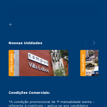
Sou Ex-Aluno
Ingresso via Enem
Canais de Atendimento
Retorne ao Curso
Acessibilidade
Segunda Graduação
Biblioteca
Transferência
Nossas Unidades
Villa-Lobos
Guarulhos
Condições Comerciais:
*A condição promocional de 1ª mensalidade isenta –
referente à matrícula – aplica-se aos candidatos