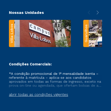
Nossas Unidades
Villa-Lobos
Guarulhos
Condições Comerciais:
*A condição promocional de 1ª mensalidade isenta –
referente à matrícula – aplica-se aos candidatos
aprovados em todas as formas de ingresso, exceto na
prova on-line ou agendada, que ofertam bolsas de até
50% de desconto, ambos ingressantes no semestre
vigente, que ainda não tenham efetivado e/ou não
abrir todas as condições vigentes
tenham cancelado ou trancado sua matrícula em uma
das Instituições da Cruzeiro do Sul Educacional, no
período de um ano. Tais condições não se aplicam
aos cursos de Medicina, e também para matriculados