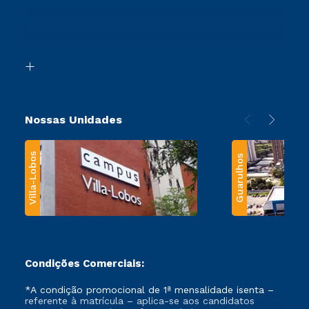
Ingresso via Enem
Canais de Atendimento
Retorne ao Curso
Acessibilidade
Segunda Graduação
Biblioteca
Transferência
Nossas Unidades
Villa-Lobos
Guarulhos
Condições Comerciais:
*A condição promocional de 1ª mensalidade isenta –
referente à matrícula – aplica-se aos candidatos