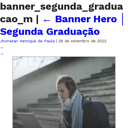
banner_segunda_gradua
cao_m
|
←
Banner Hero │
Segunda Graduação
Jhonatan Henrique de Paula
|
28 de setembro de 2022
←
→