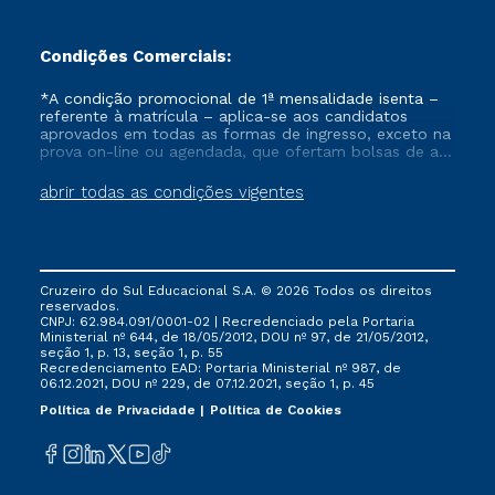
Condições Comerciais:
*A condição promocional de 1ª mensalidade isenta –
referente à matrícula – aplica-se aos candidatos
aprovados em todas as formas de ingresso, exceto na
prova on-line ou agendada, que ofertam bolsas de até
50% de desconto, ambos ingressantes no semestre
vigente, que ainda não tenham efetivado e/ou não
abrir todas as condições vigentes
tenham cancelado ou trancado sua matrícula em uma
das Instituições da Cruzeiro do Sul Educacional, no
período de um ano. Tais condições não se aplicam
aos cursos de Medicina, e também para matriculados
via FIES, Prouni e outros programas governamentais, e
Cruzeiro do Sul Educacional S.A. © 2026 Todos os direitos
não se acumula com nenhuma outra campanha
reservados.
ofertada pela Instituição.
CNPJ: 62.984.091/0001-02 | Recredenciado pela Portaria
Ministerial nº 644, de 18/05/2012, DOU nº 97, de 21/05/2012,
seção 1, p. 13, seção 1, p. 55
Recredenciamento EAD: Portaria Ministerial nº 987, de
06.12.2021, DOU nº 229, de 07.12.2021, seção 1, p. 45
Política de Privacidade
Política de Cookies