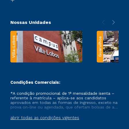
Nossas Unidades
Villa-Lobos
Guarulhos
Condições Comerciais:
*A condição promocional de 1ª mensalidade isenta –
referente à matrícula – aplica-se aos candidatos
aprovados em todas as formas de ingresso, exceto na
prova on-line ou agendada, que ofertam bolsas de até
50% de desconto, ambos ingressantes no semestre
vigente, que ainda não tenham efetivado e/ou não
abrir todas as condições vigentes
tenham cancelado ou trancado sua matrícula em uma
das Instituições da Cruzeiro do Sul Educacional, no