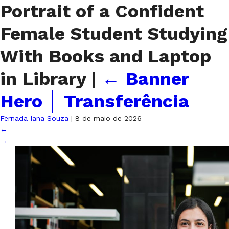
Portrait of a Confident
Female Student Studying
With Books and Laptop
in Library
|
←
Banner
Hero │ Transferência
Fernada Iana Souza
|
8 de maio de 2026
←
→