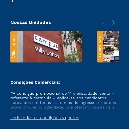
Nossas Unidades
Villa-Lobos
Guarulhos
Condições Comerciais:
*A condição promocional de 1ª mensalidade isenta –
referente à matrícula – aplica-se aos candidatos
aprovados em todas as formas de ingresso, exceto na
prova on-line ou agendada, que ofertam bolsas de até
50% de desconto, ambos ingressantes no semestre
vigente, que ainda não tenham efetivado e/ou não
abrir todas as condições vigentes
tenham cancelado ou trancado sua matrícula em uma
das Instituições da Cruzeiro do Sul Educacional, no