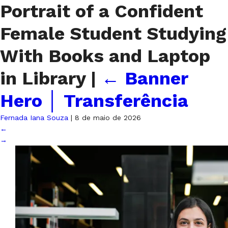
Portrait of a Confident
Female Student Studying
With Books and Laptop
in Library
|
←
Banner
Hero │ Transferência
Fernada Iana Souza
|
8 de maio de 2026
←
→