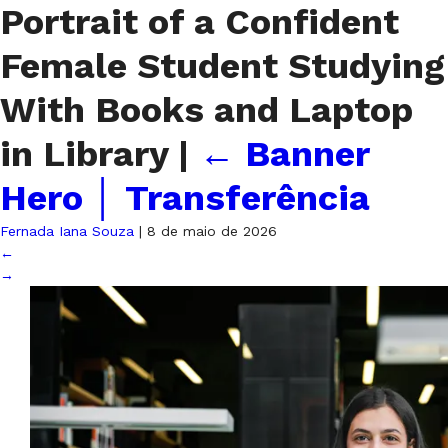
Portrait of a Confident
Female Student Studying
With Books and Laptop
in Library
|
←
Banner
Hero │ Transferência
Fernada Iana Souza
|
8 de maio de 2026
←
→