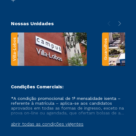
Nossas Unidades
Villa-Lobos
Guarulhos
Condições Comerciais:
*A condição promocional de 1ª mensalidade isenta –
referente à matrícula – aplica-se aos candidatos
aprovados em todas as formas de ingresso, exceto na
prova on-line ou agendada, que ofertam bolsas de até
50% de desconto, ambos ingressantes no semestre
vigente, que ainda não tenham efetivado e/ou não
abrir todas as condições vigentes
tenham cancelado ou trancado sua matrícula em uma
das Instituições da Cruzeiro do Sul Educacional, no