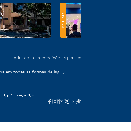
Paulista
abrir todas as condições vigentes
 em todas as formas de ingresso, exceto na prova on-line ou ag
**Semipresencial e EAD são formato
1, p. 13, seção 1, p.