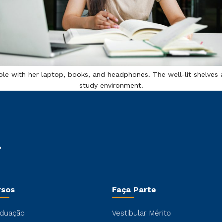
 table with her laptop, books, and headphones. The well-lit shelv
study environment.
rsos
Faça Parte
duação
Vestibular Mérito