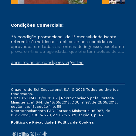
Condições Comerciais:
*A condição promocional de 1ª mensalidade isenta –
referente à matrícula – aplica-se aos candidatos
aprovados em todas as formas de ingresso, exceto na
prova on-line ou agendada, que ofertam bolsas de até
50% de desconto, ambos ingressantes no semestre
vigente, que ainda não tenham efetivado e/ou não
abrir todas as condições vigentes
tenham cancelado ou trancado sua matrícula em uma
das Instituições da Cruzeiro do Sul Educacional, no
período de um ano. Tais condições não se aplicam
aos cursos de Medicina, e também para matriculados
via FIES, Prouni e outros programas governamentais, e
Cruzeiro do Sul Educacional S.A. © 2026 Todos os direitos
não se acumula com nenhuma outra campanha
reservados.
ofertada pela Instituição.
CNPJ: 62.984.091/0001-02 | Recredenciado pela Portaria
Ministerial nº 644, de 18/05/2012, DOU nº 97, de 21/05/2012,
seção 1, p. 13, seção 1, p. 55
Recredenciamento EAD: Portaria Ministerial nº 987, de
06.12.2021, DOU nº 229, de 07.12.2021, seção 1, p. 45
Política de Privacidade
Política de Cookies