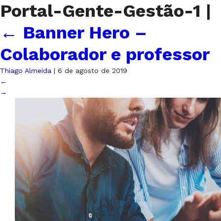
Portal-Gente-Gestão-1
|
←
Banner Hero –
Colaborador e professor
Thiago Almeida
|
6 de agosto de 2019
←
→