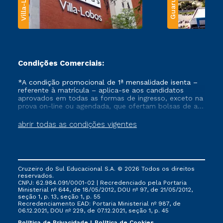
Villa-Lobos
Guarulhos
Condições Comerciais:
*A condição promocional de 1ª mensalidade isenta –
referente à matrícula – aplica-se aos candidatos
aprovados em todas as formas de ingresso, exceto na
prova on-line ou agendada, que ofertam bolsas de até
50% de desconto, ambos ingressantes no semestre
vigente, que ainda não tenham efetivado e/ou não
abrir todas as condições vigentes
tenham cancelado ou trancado sua matrícula em uma
das Instituições da Cruzeiro do Sul Educacional, no
período de um ano. Tais condições não se aplicam
aos cursos de Medicina, e também para matriculados
via FIES, Prouni e outros programas governamentais, e
Cruzeiro do Sul Educacional S.A. © 2026 Todos os direitos
não se acumula com nenhuma outra campanha
reservados.
ofertada pela Instituição.
CNPJ: 62.984.091/0001-02 | Recredenciado pela Portaria
Ministerial nº 644, de 18/05/2012, DOU nº 97, de 21/05/2012,
seção 1, p. 13, seção 1, p. 55
Recredenciamento EAD: Portaria Ministerial nº 987, de
06.12.2021, DOU nº 229, de 07.12.2021, seção 1, p. 45
Política de Privacidade
Política de Cookies