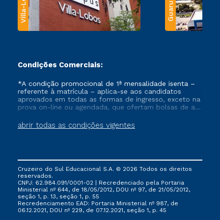
Villa-Lobos
Guarulhos
Condições Comerciais:
*A condição promocional de 1ª mensalidade isenta –
referente à matrícula – aplica-se aos candidatos
aprovados em todas as formas de ingresso, exceto na
prova on-line ou agendada, que ofertam bolsas de até
50% de desconto, ambos ingressantes no semestre
vigente, que ainda não tenham efetivado e/ou não
abrir todas as condições vigentes
tenham cancelado ou trancado sua matrícula em uma
das Instituições da Cruzeiro do Sul Educacional, no
período de um ano. Tais condições não se aplicam
aos cursos de Medicina, e também para matriculados
via FIES, Prouni e outros programas governamentais, e
Cruzeiro do Sul Educacional S.A. © 2026 Todos os direitos
não se acumula com nenhuma outra campanha
reservados.
ofertada pela Instituição.
CNPJ: 62.984.091/0001-02 | Recredenciado pela Portaria
Ministerial nº 644, de 18/05/2012, DOU nº 97, de 21/05/2012,
seção 1, p. 13, seção 1, p. 55
Recredenciamento EAD: Portaria Ministerial nº 987, de
06.12.2021, DOU nº 229, de 07.12.2021, seção 1, p. 45