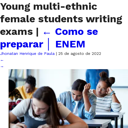
Young multi-ethnic
female students writing
exams
|
←
Como se
preparar │ ENEM
Jhonatan Henrique de Paula
|
25 de agosto de 2022
←
→