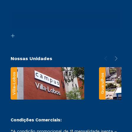
Vestibular Redação
Cursos Profissionalizantes
Sou Ex-Aluno
Ingresso via Enem
Canais de Atendimento
Retorne ao Curso
Acessibilidade
Segunda Graduação
Biblioteca
Transferência
Nossas Unidades
Villa-Lobos
Guarulhos
Condições Comerciais:
*A condição promocional de 1ª mensalidade isenta –