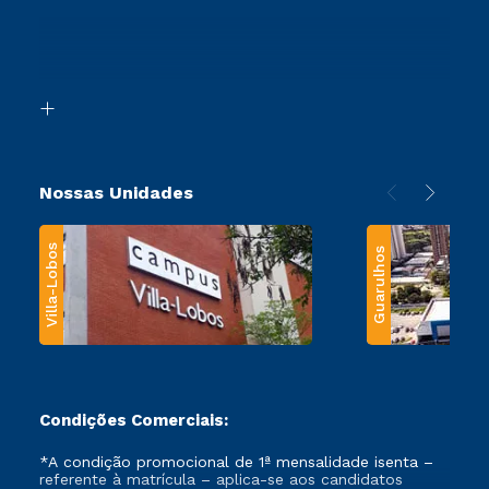
Sou Ex-Aluno
Ingresso via Enem
Canais de Atendimento
Retorne ao Curso
Acessibilidade
Segunda Graduação
Biblioteca
Transferência
Nossas Unidades
Villa-Lobos
Guarulhos
Condições Comerciais:
*A condição promocional de 1ª mensalidade isenta –
referente à matrícula – aplica-se aos candidatos