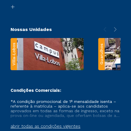
Biblioteca
Transferência
Nossas Unidades
Villa-Lobos
Guarulhos
Condições Comerciais:
*A condição promocional de 1ª mensalidade isenta –
referente à matrícula – aplica-se aos candidatos
aprovados em todas as formas de ingresso, exceto na
prova on-line ou agendada, que ofertam bolsas de até
50% de desconto, ambos ingressantes no semestre
vigente, que ainda não tenham efetivado e/ou não
abrir todas as condições vigentes
tenham cancelado ou trancado sua matrícula em uma