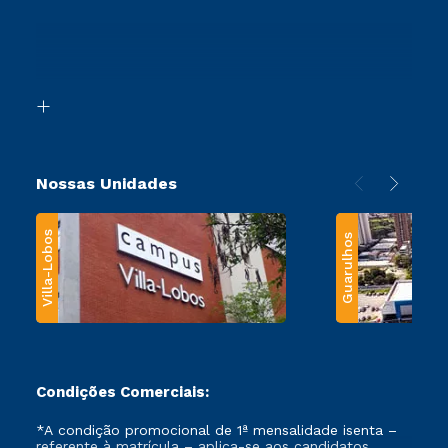
Cursos Profissionalizantes
Sou Ex-Aluno
Ingresso via Enem
Canais de Atendimento
Retorne ao Curso
Acessibilidade
Segunda Graduação
Biblioteca
Transferência
Nossas Unidades
Villa-Lobos
Guarulhos
Condições Comerciais:
*A condição promocional de 1ª mensalidade isenta –
referente à matrícula – aplica-se aos candidatos