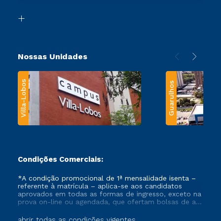
Segunda Graduação
Biblioteca
Transferência
Nossas Unidades
Villa-Lobos
Guarulhos
Condições Comerciais:
*A condição promocional de 1ª mensalidade isenta –
referente à matrícula – aplica-se aos candidatos
aprovados em todas as formas de ingresso, exceto na
prova on-line ou agendada, que ofertam bolsas de até
50% de desconto, ambos ingressantes no semestre
vigente, que ainda não tenham efetivado e/ou não
abrir todas as condições vigentes