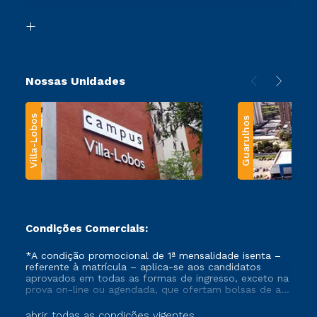
Segunda Graduação
Biblioteca
Transferência
Nossas Unidades
Villa-Lobos
Guarulhos
Condições Comerciais:
*A condição promocional de 1ª mensalidade isenta –
referente à matrícula – aplica-se aos candidatos
aprovados em todas as formas de ingresso, exceto na
prova on-line ou agendada, que ofertam bolsas de até
50% de desconto, ambos ingressantes no semestre
vigente, que ainda não tenham efetivado e/ou não
abrir todas as condições vigentes