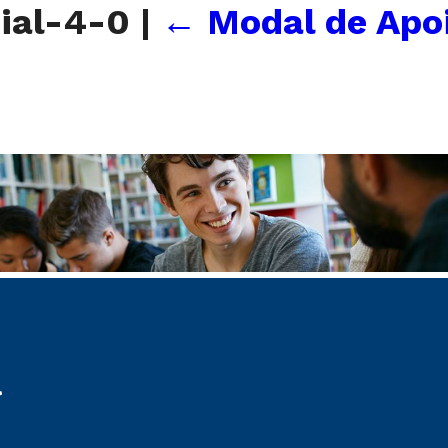
ial-4-0
|
←
Modal de Apo