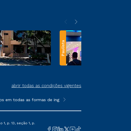
Paulista
abrir todas as condições vigentes
s em todas as formas de ingresso, exceto na prova on-line ou a
**Semipresencial e EAD são formato
1, p. 13, seção 1, p.