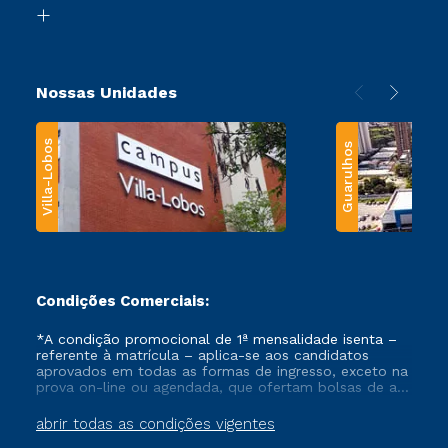
Biblioteca
Transferência
Nossas Unidades
Villa-Lobos
Guarulhos
Condições Comerciais:
*A condição promocional de 1ª mensalidade isenta –
referente à matrícula – aplica-se aos candidatos
aprovados em todas as formas de ingresso, exceto na
prova on-line ou agendada, que ofertam bolsas de até
50% de desconto, ambos ingressantes no semestre
vigente, que ainda não tenham efetivado e/ou não
abrir todas as condições vigentes
tenham cancelado ou trancado sua matrícula em uma