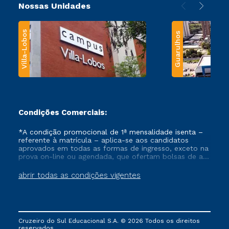
Nossas Unidades
Villa-Lobos
Guarulhos
Condições Comerciais:
*A condição promocional de 1ª mensalidade isenta –
referente à matrícula – aplica-se aos candidatos
aprovados em todas as formas de ingresso, exceto na
prova on-line ou agendada, que ofertam bolsas de até
50% de desconto, ambos ingressantes no semestre
vigente, que ainda não tenham efetivado e/ou não
abrir todas as condições vigentes
tenham cancelado ou trancado sua matrícula em uma
das Instituições da Cruzeiro do Sul Educacional, no
período de um ano. Tais condições não se aplicam
aos cursos de Medicina, e também para matriculados
via FIES, Prouni e outros programas governamentais, e
Cruzeiro do Sul Educacional S.A. © 2026 Todos os direitos
não se acumula com nenhuma outra campanha
reservados.