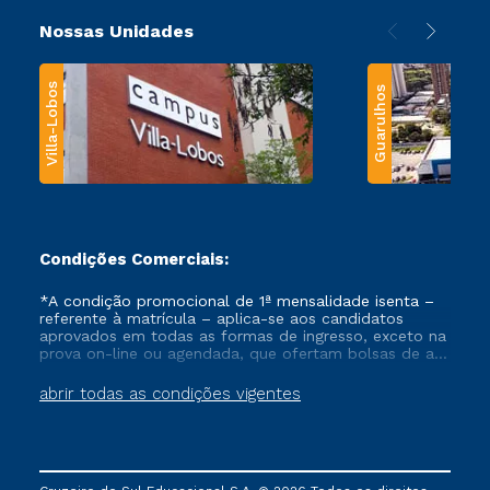
Nossas Unidades
Villa-Lobos
Guarulhos
Condições Comerciais:
*A condição promocional de 1ª mensalidade isenta –
referente à matrícula – aplica-se aos candidatos
aprovados em todas as formas de ingresso, exceto na
prova on-line ou agendada, que ofertam bolsas de até
50% de desconto, ambos ingressantes no semestre
vigente, que ainda não tenham efetivado e/ou não
abrir todas as condições vigentes
tenham cancelado ou trancado sua matrícula em uma
das Instituições da Cruzeiro do Sul Educacional, no
período de um ano. Tais condições não se aplicam
aos cursos de Medicina, e também para matriculados
via FIES, Prouni e outros programas governamentais, e