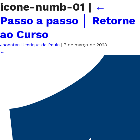
icone-numb-01
|
←
Passo a passo │ Retorne
ao Curso
Jhonatan Henrique de Paula
|
7 de março de 2023
←