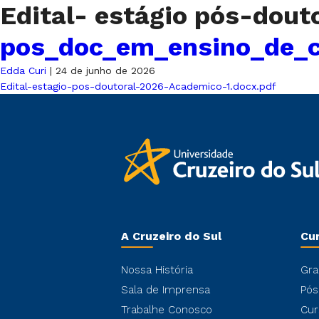
Edital- estágio pós-dou
pos_doc_em_ensino_de_c
Edda Curi
|
24 de junho de 2026
Edital-estagio-pos-doutoral-2026-Academico-1.docx.pdf
A Cruzeiro do Sul
Cu
Nossa História
Gra
Sala de Imprensa
Pós
Trabalhe Conosco
Cur