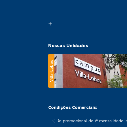
Nossas Unidades
Villa-Lobos
Condições Comerciais:
 poderão sofrer alterações nos períodos de rematrícula conforme
*A condição promocional de 1ª mensalidade isen