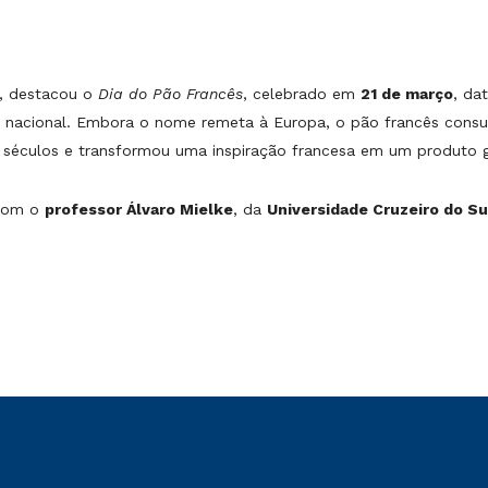
o, destacou o
Dia do Pão Francês
, celebrado em
21 de março
, da
o nacional. Embora o nome remeta à Europa, o pão francês consu
séculos e transformou uma inspiração francesa em um produto ge
com o
professor Álvaro Mielke
, da
Universidade Cruzeiro do Sul