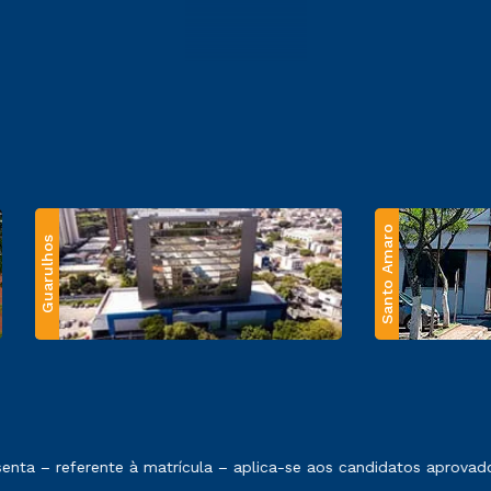
Santo Amaro
Guarulhos
 exposto no contrato de prestação de serviços.
ta – referente à matrícula – aplica-se aos candidatos aprovados