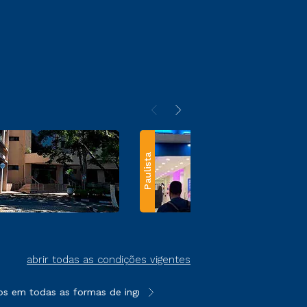
Paulista
abrir todas as condições vigentes
 em todas as formas de ingresso, exceto na prova on-line ou ag
**Semipresencial e EAD são formato