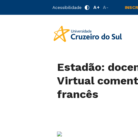
A+
A-
Acessibilidade
INSC
Estadão: docen
Virtual comenta
francês