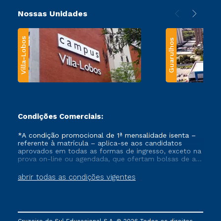
Nossas Unidades
Villa-Lobos
Guarulhos
Condições Comerciais:
*A condição promocional de 1ª mensalidade isenta –
referente à matrícula – aplica-se aos candidatos
aprovados em todas as formas de ingresso, exceto na
prova on-line ou agendada, que ofertam bolsas de até
50% de desconto, ambos ingressantes no semestre
vigente, que ainda não tenham efetivado e/ou não
abrir todas as condições vigentes
tenham cancelado ou trancado sua matrícula em uma
das Instituições da Cruzeiro do Sul Educacional, no
período de um ano. Tais condições não se aplicam
aos cursos de Medicina, e também para matriculados
via FIES, Prouni e outros programas governamentais, e