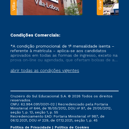
Condições Comerciais:
*A condição promocional de 1ª mensalidade isenta –
referente à matrícula – aplica-se aos candidatos
aprovados em todas as formas de ingresso, exceto na
prova on-line ou agendada, que ofertam bolsas de até
50% de desconto, ambos ingressantes no semestre
vigente, que ainda não tenham efetivado e/ou não
abrir todas as condições vigentes
tenham cancelado ou trancado sua matrícula em uma
das Instituições da Cruzeiro do Sul Educacional, no
período de um ano. Tais condições não se aplicam
aos cursos de Medicina, e também para matriculados
via FIES, Prouni e outros programas governamentais, e
Cruzeiro do Sul Educacional S.A. © 2026 Todos os direitos
não se acumula com nenhuma outra campanha
reservados.
ofertada pela Instituição.
CNPJ: 62.984.091/0001-02 | Recredenciado pela Portaria
Ministerial nº 644, de 18/05/2012, DOU nº 97, de 21/05/2012,
seção 1, p. 13, seção 1, p. 55
Recredenciamento EAD: Portaria Ministerial nº 987, de
06.12.2021, DOU nº 229, de 07.12.2021, seção 1, p. 45
Política de Privacidade
Política de Cookies