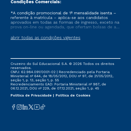
Condições Comerciais:
*A condição promocional de 1ª mensalidade isenta –
referente à matrícula – aplica-se aos candidatos
aprovados em todas as formas de ingresso, exceto na
prova on-line ou agendada, que ofertam bolsas de até
50% de desconto, ambos ingressantes no semestre
vigente, que ainda não tenham efetivado e/ou não
abrir todas as condições vigentes
tenham cancelado ou trancado sua matrícula em uma
das Instituições da Cruzeiro do Sul Educacional, no
período de um ano. Tais condições não se aplicam
aos cursos de Medicina, e também para matriculados
via FIES, Prouni e outros programas governamentais, e
Cruzeiro do Sul Educacional S.A. © 2026 Todos os direitos
não se acumula com nenhuma outra campanha
reservados.
ofertada pela Instituição.
CNPJ: 62.984.091/0001-02 | Recredenciado pela Portaria
Ministerial nº 644, de 18/05/2012, DOU nº 97, de 21/05/2012,
seção 1, p. 13, seção 1, p. 55
Recredenciamento EAD: Portaria Ministerial nº 987, de
06.12.2021, DOU nº 229, de 07.12.2021, seção 1, p. 45
Política de Privacidade
Política de Cookies