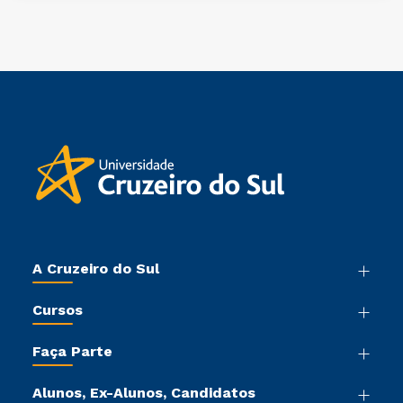
A Cruzeiro do Sul
Nossa História
Cursos
Sala de Imprensa
Graduação
Trabalhe Conosco
Faça Parte
Pós-graduação
Sou Colaborador
Vestibular Mérito
Cursos de Medicina
Tour Virtual
Alunos, Ex-Alunos, Candidatos
Vestibular Múltipla Escolha