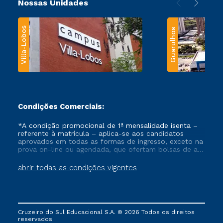
Nossas Unidades
Villa-Lobos
Guarulhos
Condições Comerciais:
*A condição promocional de 1ª mensalidade isenta –
referente à matrícula – aplica-se aos candidatos
aprovados em todas as formas de ingresso, exceto na
prova on-line ou agendada, que ofertam bolsas de até
50% de desconto, ambos ingressantes no semestre
vigente, que ainda não tenham efetivado e/ou não
abrir todas as condições vigentes
tenham cancelado ou trancado sua matrícula em uma
das Instituições da Cruzeiro do Sul Educacional, no
período de um ano. Tais condições não se aplicam
aos cursos de Medicina, e também para matriculados
via FIES, Prouni e outros programas governamentais, e
Cruzeiro do Sul Educacional S.A. © 2026 Todos os direitos
não se acumula com nenhuma outra campanha
reservados.
ofertada pela Instituição.