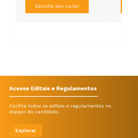
Escolha seu curso
Es
Acesse Editais e Regulamentos
Confira todos os editais e regulamentos no
espaço do candidato.
Explorar