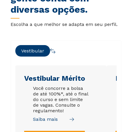
diversas opções.
Escolha a que melhor se adapta em seu perfil.
Vestibular
Vestibular Mérito
Ene
Você concorre a bolsa
Su
de até 100%*, até o final
gar
do curso e sem limite
est
de vagas. Consulte o
de 
regulamento!
tod
Saiba mais
Sai