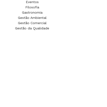
Eventos
Filosofia
Gastronomia
Gestão Ambiental
Gestão Comercial
Gestão da Qualidade
Gestão da Tecnologia da Informação
Gestão de Turismo
Gestão Financeira
Marketing
Negócios Imobiliários
Pedagogia
Redes de Computadores
Segurança no Trabalho
Sistemas de Informação
Teologia
Gestão de Segurança Privada