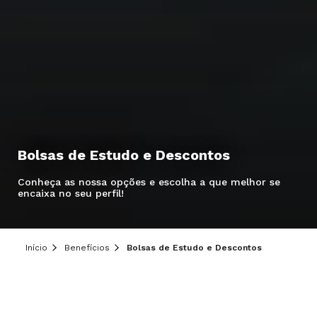
Bolsas de Estudo e Descontos
Hei, você ainda tem dúvidas?
Conheça as nossa opções e escolha a que melhor se
Precisa de mais informações sobre o curso,
encaixa no seu perfil!
processo seletivo ou formas de pagamento?
Deixe aqui o seu contato que um de nossos
consultores irá te ajudar!
Início
Benefícios
Bolsas de Estudo e Descontos
Informe seus dados: