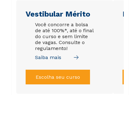
Vestibular Mérito
Ene
Você concorre a bolsa
Su
de até 100%*, até o final
gar
do curso e sem limite
est
de vagas. Consulte o
de 
regulamento!
tod
Saiba mais
Sai
Escolha seu curso
Es