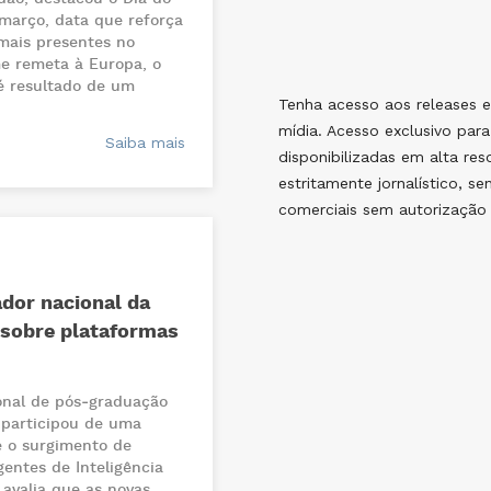
março, data que reforça
 mais presentes no
e remeta à Europa, o
é resultado de um
Tenha acesso aos releases e
mídia. Acesso exclusivo para
Saiba mais
disponibilizadas em alta re
estritamente jornalístico, se
comerciais sem autorização 
ador nacional da
 sobre plataformas
onal de pós‑graduação
, participou de uma
e o surgimento de
entes de Inteligência
r avalia que as novas