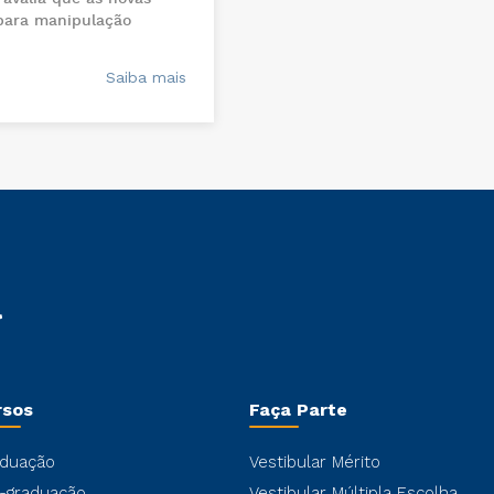
para manipulação
Saiba mais
rsos
Faça Parte
duação
Vestibular Mérito
-graduação
Vestibular Múltipla Escolha