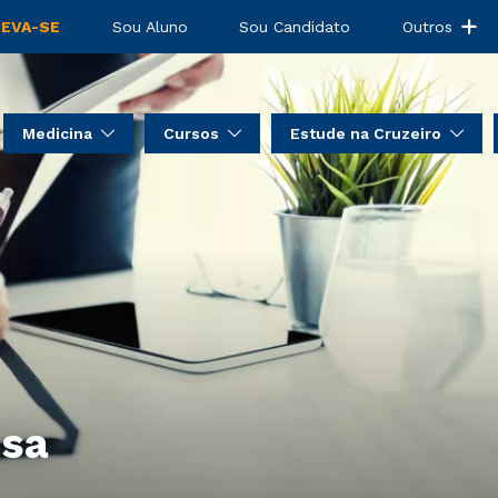
REVA-SE
Sou Aluno
Sou Candidato
Outros
Medicina
Cursos
Estude na Cruzeiro
nsa