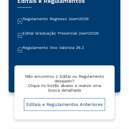
Editais e Regulamentos
Regulamento Regresso 2sem2026
Edital Graduação Presencial 2sem2026
Regulamento Vivo Valoriza 26.2
Regulamento Vivo Valoriza 26.1
Regulamento de descontos comerciais 26.2
Não encontrou o Edital ou Regulamento
desejado?
Clique no botão abaixo e realize uma
busca detalhada
Regulamento Bolsa Universidade 2025
Editais e Regulamentos Anteriores
Regulamento Descontos Comerciais 2026
Regulamento Regresso 1sem2026