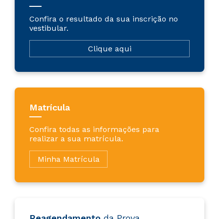
Confira o resultado da sua inscrição no
vestibular.
Clique aqui
Matrícula
Confira todas as informações para
realizar a sua matrícula.
Minha Matrícula
Reagendamento
da Prova