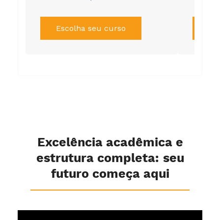
Escolha seu curso
Es
Excelência acadêmica e
estrutura completa: seu
futuro começa aqui