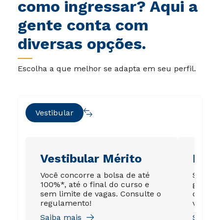
como ingressar? Aqui a
gente conta com
diversas opções.
Escolha a que melhor se adapta em seu perfil.
Vestibular
Vestibular Mérito
Ene
Você concorre a bolsa de até
Sua no
100%*, até o final do curso e
garant
sem limite de vagas. Consulte o
de até
regulamento!
válida 
Saiba mais
Saiba 