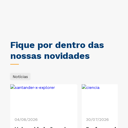
ca.
obrigado a Cruzeiro do Sul. Um
jo
ciclo muito importante na
Br
i.
minha vida. Gratidão Cruzeiro
ec
do Sul.
Un
co
es
So
de
Fique por dentro das
Ec
pr
nossas novidades
so
im
Notícias
04/08/2026
30/07/2026