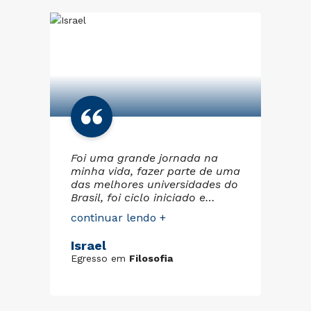
ao
Foi uma grande jornada na
En
minha vida, fazer parte de uma
do
das melhores universidades do
ci
Brasil, foi ciclo iniciado e
bo
m
terminado com muita luta,
me
continuar lendo +
co
er
amor e fé. Os colaboradores
gr
da Cruzeiro do Sul sempre
pa
Israel
Le
foram prestativos comigo
co
Egresso em
Filosofia
Eg
quando aluno, um imenso
pa
conhecimento adquirido, que
profis
z
vou poder transmitir aos meus
es
alunos. Fica aqui meu muito
EC