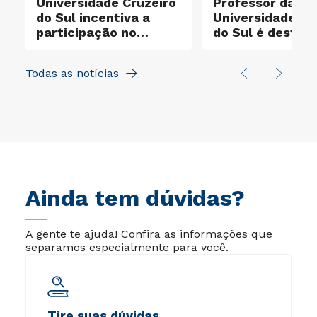
Universidade Cruzeiro
Professor da
do Sul incentiva a
Universidade Cr
participação no
do Sul é destaq
e
Santander X Explorer
entre os cientis
mais influentes
Todas as notícias
mundo
Ainda tem dúvidas?
A gente te ajuda! Confira as informações que
separamos especialmente para você.
Tire suas dúvidas