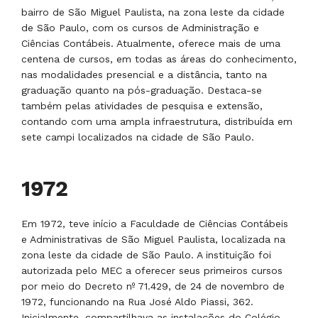
bairro de São Miguel Paulista, na zona leste da cidade
de São Paulo, com os cursos de Administração e
Ciências Contábeis. Atualmente, oferece mais de uma
centena de cursos, em todas as áreas do conhecimento,
nas modalidades presencial e a distância, tanto na
graduação quanto na pós-graduação. Destaca-se
também pelas atividades de pesquisa e extensão,
contando com uma ampla infraestrutura, distribuída em
sete campi localizados na cidade de São Paulo.
Década de 1970
Em 1976, a consolidação da Faculdade motivou a
solicitação junto ao Ministério da Educação (MEC) para
a abertura de dois novos cursos de graduação:
Comércio Exterior e Administração Hospitalar, áreas
estratégicas alinhadas às demandas emergentes do
mercado nacional. Paralelamente, teve início a
construção de um novo edifício na Avenida Dr. Ussiel