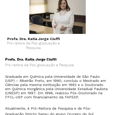
Pr
Rei
Gr
do
Profa. Dra. Katia Jorge Ciuffi
Un
Pró-reitora de Pós-graduação e
Pesquisa
At
en
Profa. Dra. Katia Jorge Ciuffi
ava
Pró-reitora de Pós-graduação e Pesquisa
de
lo
di
Graduada em Química pela Universidade de São Paulo
(USP) – Ribeirão Preto, em 1990, concluiu o Mestrado em
Ciências pela mesma instituição em 1993 e o Doutorado
em Química Inorgânica pela Universidade Estadual Paulista
é
(UNESP) em 1997. Em 1998, realizou Pós-Doutorado na
la
FFCL-USP com financiamento da FAPESP.
Atualmente, é Pró-Reitora de Pesquisa e de Pós-
Graduação Stricto Sensu do grupo Cruzeiro do Sul