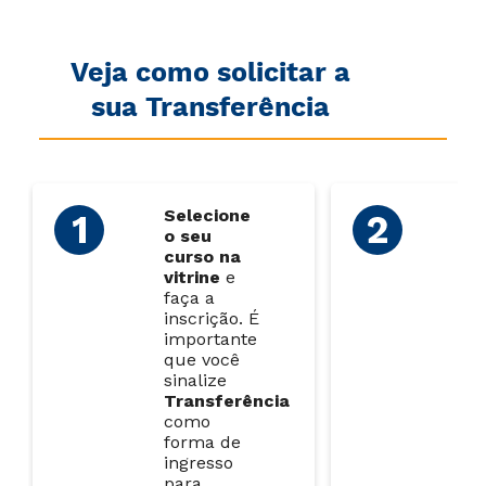
Veja como solicitar a
sua Transferência
Selecione
Ao
o seu
ins
curso na
en
vitrine
e
do
faça a
pa
inscrição.
É
lin
importante
que você
sinalize
Transferência
como
forma de
ingresso
para