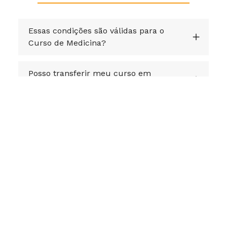
Essas condições são válidas para o
Curso de Medicina?
Posso transferir meu curso em
qualquer semestre?
Essas condições são válidas para
Transferência entre instituições da
Cruzeiro do Sul Educacional?
Posso transferir o meu FIES?
Fiz minha inscrição. E agora? O que
devo fazer?