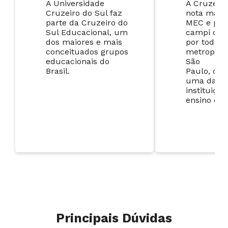
A Universidade
A Cruzeiro
Cruzeiro do Sul faz
nota máxi
parte d
a
Cruzeiro do
MEC e
pos
Sul Educacional
, um
campi dist
dos maiores
e mais
por toda a
conceituados
grupos
metropoli
educacionais do
São
Brasil.
Paulo,
con
uma das m
instituiçõe
ensino da 
Principais Dúvidas