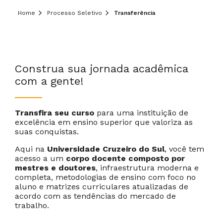
Deixe aqui o seu contato que um de nossos
Home
Processo Seletivo
Transferência
consultores irá te ajudar!
Informe seus dados:
Construa sua jornada acadêmica
com a gente!
Transfira seu curso
para uma instituição de
excelência em ensino superior que valoriza as
suas conquistas.
Cancelar
Próximo
Aqui na
Universidade Cruzeiro do Sul
, você tem
acesso a um
corpo docente composto por
mestres e doutores
, infraestrutura moderna e
completa, metodologias de ensino com foco no
aluno e matrizes curriculares atualizadas de
acordo com as tendências do mercado de
trabalho.