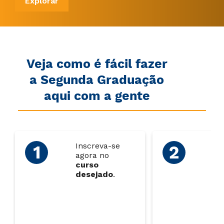
Explorar
Veja como é fácil fazer
a Segunda Graduação
aqui com a gente
Inscreva-se
Ao
agora no
su
curso
ins
desejado
.
en
os
do
ab
pa
an