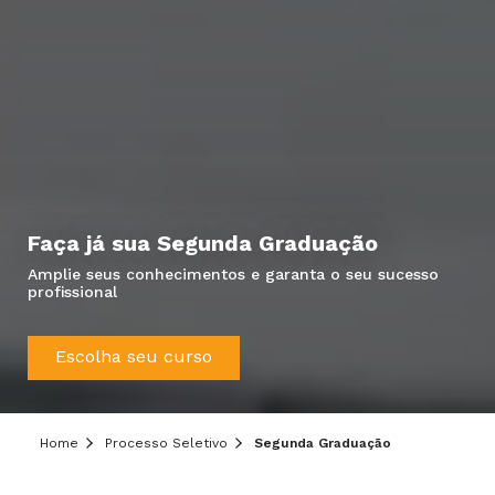
Faça já sua Segunda Graduação
Amplie seus conhecimentos e garanta o seu sucesso
profissional
Hei, você ainda tem dúvidas?
Escolha seu curso
Precisa de mais informações sobre o curso,
processo seletivo ou formas de pagamento?
Deixe aqui o seu contato que um de nossos
Home
Processo Seletivo
Segunda Graduação
consultores irá te ajudar!
Informe seus dados: