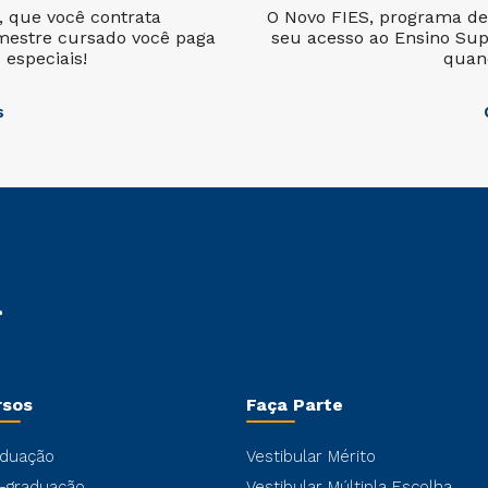
l, que você contrata
O Novo FIES, programa de 
mestre cursado você paga
seu acesso ao Ensino Sup
especiais!
quan
s
rsos
Faça Parte
duação
Vestibular Mérito
-graduação
Vestibular Múltipla Escolha