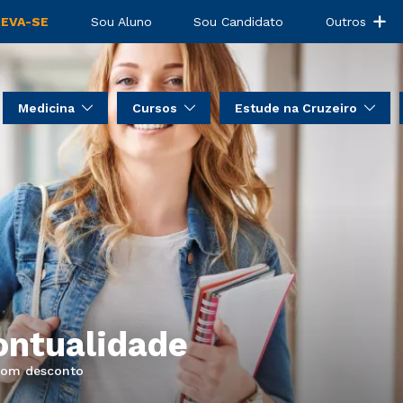
REVA-SE
Sou Aluno
Sou Candidato
Outros
Medicina
Cursos
Estude na Cruzeiro
ontualidade
bom desconto