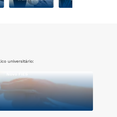
co universitário:
Novo FIES