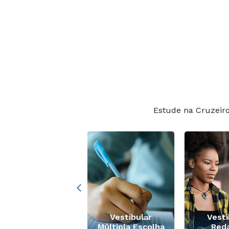
Estude na Cruzeir
Descontos
Colaboradores e
Vestibular
Vesti
Familiares
Múltipla Escolha
Red