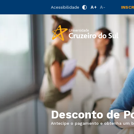
A+
A-
Acessibilidade
INSC
Desconto de P
Antecipe o pagamento e obtenha um 