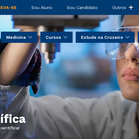
REVA-SE
Sou Aluno
Sou Candidato
Outros
Medicina
Cursos
Estude na Cruzeiro
ífica
entífica!