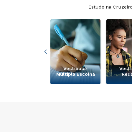
Estude na Cruzeir
Descontos
Colaboradores e
Vestibular
Vesti
Familiares
Múltipla Escolha
Red