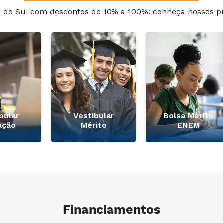
o do Sul com descontos de 10% a 100%: conheça nossos p
bular
Vestibular
Bolsa Mérito
ação
Mérito
ENEM
Financiamentos