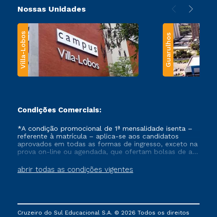
Nossas Unidades
Villa-Lobos
Guarulhos
Condições Comerciais:
*A condição promocional de 1ª mensalidade isenta –
referente à matrícula – aplica-se aos candidatos
aprovados em todas as formas de ingresso, exceto na
prova on-line ou agendada, que ofertam bolsas de até
50% de desconto, ambos ingressantes no semestre
vigente, que ainda não tenham efetivado e/ou não
abrir todas as condições vigentes
tenham cancelado ou trancado sua matrícula em uma
das Instituições da Cruzeiro do Sul Educacional, no
período de um ano. Tais condições não se aplicam
aos cursos de Medicina, e também para matriculados
via FIES, Prouni e outros programas governamentais, e
Cruzeiro do Sul Educacional S.A. © 2026 Todos os direitos
não se acumula com nenhuma outra campanha