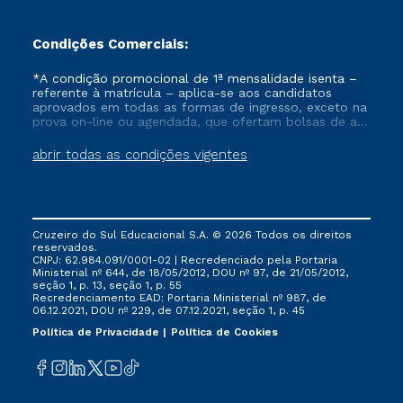
Condições Comerciais:
*A condição promocional de 1ª mensalidade isenta –
referente à matrícula – aplica-se aos candidatos
aprovados em todas as formas de ingresso, exceto na
prova on-line ou agendada, que ofertam bolsas de até
50% de desconto, ambos ingressantes no semestre
vigente, que ainda não tenham efetivado e/ou não
abrir todas as condições vigentes
tenham cancelado ou trancado sua matrícula em uma
das Instituições da Cruzeiro do Sul Educacional, no
período de um ano. Tais condições não se aplicam
aos cursos de Medicina, e também para matriculados
via FIES, Prouni e outros programas governamentais, e
Cruzeiro do Sul Educacional S.A. © 2026 Todos os direitos
não se acumula com nenhuma outra campanha
reservados.
ofertada pela Instituição.
CNPJ: 62.984.091/0001-02 | Recredenciado pela Portaria
Ministerial nº 644, de 18/05/2012, DOU nº 97, de 21/05/2012,
seção 1, p. 13, seção 1, p. 55
Recredenciamento EAD: Portaria Ministerial nº 987, de
06.12.2021, DOU nº 229, de 07.12.2021, seção 1, p. 45
Política de Privacidade
Política de Cookies