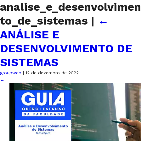
analise_e_desenvolvimen
to_de_sistemas
|
←
ANÁLISE E
DESENVOLVIMENTO DE
SISTEMAS
groupweb
|
12 de dezembro de 2022
←