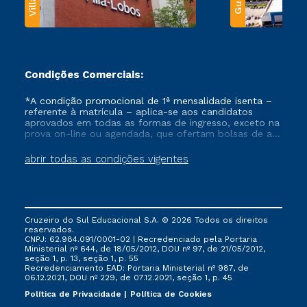
Condições Comerciais:
*A condição promocional de 1ª mensalidade isenta –
referente à matrícula – aplica-se aos candidatos
aprovados em todas as formas de ingresso, exceto na
prova on-line ou agendada, que ofertam bolsas de até
50% de desconto, ambos ingressantes no semestre
vigente, que ainda não tenham efetivado e/ou não
abrir todas as condições vigentes
tenham cancelado ou trancado sua matrícula em uma
das Instituições da Cruzeiro do Sul Educacional, no
período de um ano. Tais condições não se aplicam
aos cursos de Medicina, e também para matriculados
via FIES, Prouni e outros programas governamentais, e
Cruzeiro do Sul Educacional S.A. © 2026 Todos os direitos
não se acumula com nenhuma outra campanha
reservados.
ofertada pela Instituição.
CNPJ: 62.984.091/0001-02 | Recredenciado pela Portaria
Ministerial nº 644, de 18/05/2012, DOU nº 97, de 21/05/2012,
seção 1, p. 13, seção 1, p. 55
Recredenciamento EAD: Portaria Ministerial nº 987, de
06.12.2021, DOU nº 229, de 07.12.2021, seção 1, p. 45
Política de Privacidade
Política de Cookies