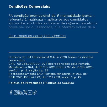
Condições Comerciais:
*A condição promocional de 1ª mensalidade isenta –
referente à matrícula – aplica-se aos candidatos
aprovados em todas as formas de ingresso, exceto na
prova on-line ou agendada, que ofertam bolsas de até
50% de desconto, ambos ingressantes no semestre
vigente, que ainda não tenham efetivado e/ou não
abrir todas as condições vigentes
tenham cancelado ou trancado sua matrícula em uma
das Instituições da Cruzeiro do Sul Educacional, no
período de um ano. Tais condições não se aplicam
aos cursos de Medicina, e também para matriculados
via FIES, Prouni e outros programas governamentais, e
Cruzeiro do Sul Educacional S.A. © 2026 Todos os direitos
não se acumula com nenhuma outra campanha
reservados.
ofertada pela Instituição.
CNPJ: 62.984.091/0001-02 | Recredenciado pela Portaria
Ministerial nº 644, de 18/05/2012, DOU nº 97, de 21/05/2012,
seção 1, p. 13, seção 1, p. 55
Recredenciamento EAD: Portaria Ministerial nº 987, de
06.12.2021, DOU nº 229, de 07.12.2021, seção 1, p. 45
Política de Privacidade
Política de Cookies