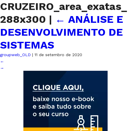
CRUZEIRO_area_exatas_
288x300
|
←
ANÁLISE E
DESENVOLVIMENTO DE
SISTEMAS
groupweb_OLD
|
11 de setembro de 2020
←
→