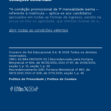
*A condição promocional de 1ª mensalidade isenta –
referente à matrícula – aplica-se aos candidatos
aprovados em todas as formas de ingresso, exceto na
prova on-line ou agendada, que ofertam bolsas de até
50% de desconto, ambos ingressantes no semestre
vigente, que ainda não tenham efetivado e/ou não
abrir todas as condições vigentes
tenham cancelado ou trancado sua matrícula em uma
das Instituições da Cruzeiro do Sul Educacional, no
período de um ano. Tais condições não se aplicam
aos cursos de Medicina, e também para matriculados
via FIES, Prouni e outros programas governamentais, e
Cruzeiro do Sul Educacional S.A. © 2026 Todos os direitos
não se acumula com nenhuma outra campanha
reservados.
ofertada pela Instituição.
CNPJ: 62.984.091/0001-02 | Recredenciado pela Portaria
Ministerial nº 644, de 18/05/2012, DOU nº 97, de 21/05/2012,
seção 1, p. 13, seção 1, p. 55
Recredenciamento EAD: Portaria Ministerial nº 987, de
06.12.2021, DOU nº 229, de 07.12.2021, seção 1, p. 45
Política de Privacidade
Política de Cookies