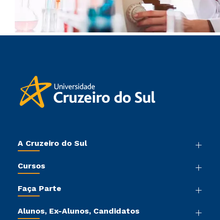
A Cruzeiro do Sul
Nossa História
Cursos
Sala de Imprensa
Graduação
Trabalhe Conosco
Faça Parte
Pós-graduação
Sou Colaborador
Vestibular Mérito
Cursos de Medicina
Tour Virtual
Alunos, Ex-Alunos, Candidatos
Vestibular Múltipla Escolha
Cursos Livres