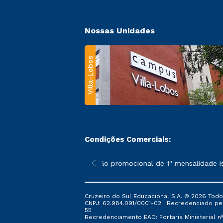
Nossas Unidades
Villa-Lobos
Condições Comerciais:
 poderão sofrer alterações nos períodos de rematrícula conforme
*A condição promocional de 1ª mensalidade isen
Cruzeiro do Sul Educacional S.A. © 2026 Todo
CNPJ: 62.984.091/0001-02 | Recredenciado pela 
55
Recredenciamento EAD: Portaria Ministerial nº 