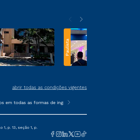
Paulista
abrir todas as condições vigentes
s em todas as formas de ingresso, exceto na prova on-line ou a
**Semipresencial e EAD são formato
1, p. 13, seção 1, p.