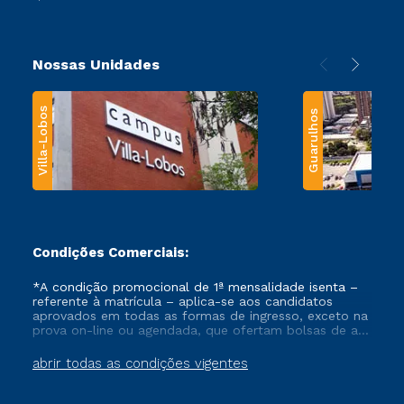
Nossas Unidades
Villa-Lobos
Guarulhos
Condições Comerciais:
*A condição promocional de 1ª mensalidade isenta –
referente à matrícula – aplica-se aos candidatos
aprovados em todas as formas de ingresso, exceto na
prova on-line ou agendada, que ofertam bolsas de até
50% de desconto, ambos ingressantes no semestre
vigente, que ainda não tenham efetivado e/ou não
abrir todas as condições vigentes
tenham cancelado ou trancado sua matrícula em uma
das Instituições da Cruzeiro do Sul Educacional, no
período de um ano. Tais condições não se aplicam