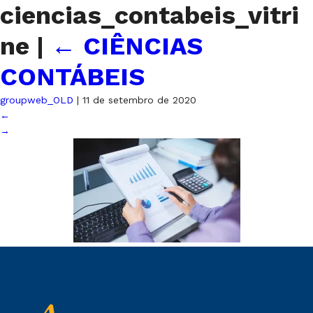
ciencias_contabeis_vitri
ne
|
←
CIÊNCIAS
CONTÁBEIS
groupweb_OLD
|
11 de setembro de 2020
←
→