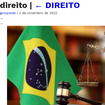
direito
|
←
DIREITO
groupweb
|
2 de novembro de 2022
←
→