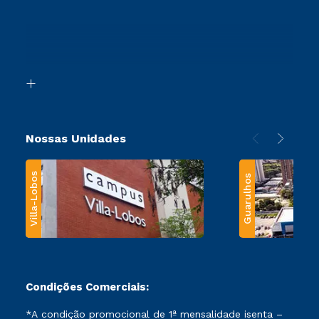
Vestibular Redação
Cursos Profissionalizantes
Sou Ex-Aluno
Ingresso via Enem
Canais de Atendimento
Retorne ao Curso
Acessibilidade
Segunda Graduação
Biblioteca
Transferência
Nossas Unidades
Villa-Lobos
Guarulhos
Condições Comerciais:
*A condição promocional de 1ª mensalidade isenta –