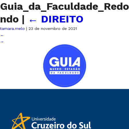
Guia_da_Faculdade_Redo
ndo
|
←
DIREITO
tamara.melo
|
23 de novembro de 2021
←
→