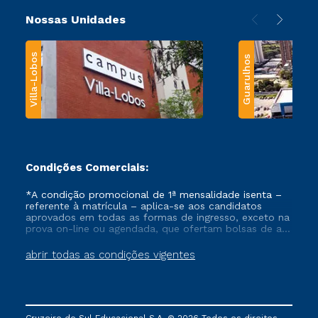
Nossas Unidades
Villa-Lobos
Guarulhos
Condições Comerciais:
*A condição promocional de 1ª mensalidade isenta –
referente à matrícula – aplica-se aos candidatos
aprovados em todas as formas de ingresso, exceto na
prova on-line ou agendada, que ofertam bolsas de até
50% de desconto, ambos ingressantes no semestre
vigente, que ainda não tenham efetivado e/ou não
abrir todas as condições vigentes
tenham cancelado ou trancado sua matrícula em uma
das Instituições da Cruzeiro do Sul Educacional, no
período de um ano. Tais condições não se aplicam
aos cursos de Medicina, e também para matriculados
via FIES, Prouni e outros programas governamentais, e